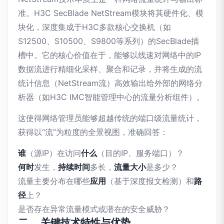
准。H3C SecBlade NetStream模块将其硬件化、模
块化，深度集成于H3C多款核心交换机（如
S12500、S10500、S9800等系列）的SecBlade插
槽中。它的核心价值在于，能够以线速对网络中的IP
数据流进行精细化采样、聚合和记录，并将生成的流
统计信息（NetStream流）高效输出给外部的网络分
析器（如H3C IMC智能管理中心的流量分析组件）。
这使得网络管理员能够超越传统的端口级流量统计，
获得以“流”为粒度的全景视图，准确回答：
谁
（源IP）在访问
什么
（目的IP、服务端口）？
何时
发生，
持续时间
多长，
流量大小
是多少？
流量主要分布在哪些
应用
（基于深度报文检测）和
路
径
上？
是否存在异常流量模式或潜在的安全威胁？
二、 关键技术特性与优势